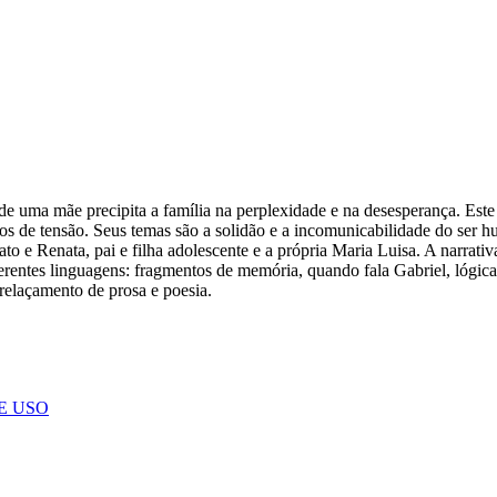
 de uma mãe precipita a família na perplexidade e na desesperança. Este
os de tensão. Seus temas são a solidão e a incomunicabilidade do ser h
o e Renata, pai e filha adolescente e a própria Maria Luisa. A narrati
ferentes linguagens: fragmentos de memória, quando fala Gabriel, lógi
trelaçamento de prosa e poesia.
E USO