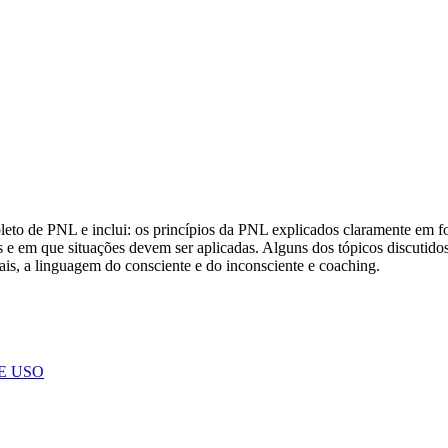
o de PNL e inclui: os princípios da PNL explicados claramente em fo
s e em que situações devem ser aplicadas. Alguns dos tópicos discutido
ais, a linguagem do consciente e do inconsciente e coaching.
E USO